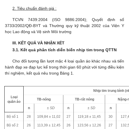
2. Tiêu chuẩn đánh giá :
TCVN 7439:2004 (ISO 9886:2004); Quyết định số
3733/2002/QĐ-BYT và Thường quy kỹ thuật 2002 của Viện Y
học Lao động và Vệ sinh Môi trường
III. KẾT QUẢ VÀ NHẬN XÉT
3.1. Kết quả phân tích diễn biến nhịp tim trong QTTN
Cho đối tượng lần lượt mặc 4 loại quần áo khác nhau và tiến
hành đạp xe đạp lực kế trong thời gian 60 phút với từng điều kiện
thí nghiệm, kết quả nêu trong Bảng 1.
Nhịp tim trung bình (n
Loại
TB-nóng
TB-rất nóng
Nặng-
quần áo
n
± SD
n
± SD
n
Bộ số 1
28
109,84
±
11,02
27
119,18
±
11,45
30
127,
Bộ số 2
26
113,39
±
12,45
26
123,56
±
12,26
27
132,