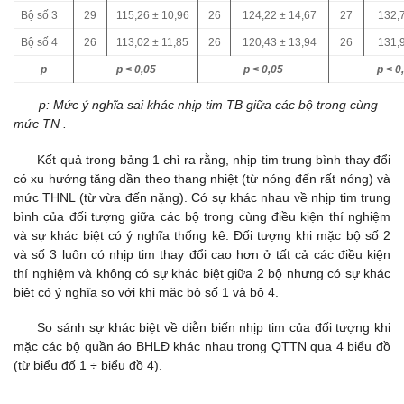
Bộ số 3
29
115,26
±
10,96
26
124,22
±
14,67
27
132,
Bộ số 4
26
113,02
±
11,85
26
120,43
±
13,94
26
131,
p
p < 0,05
p < 0,05
p < 0
p: Mức ý nghĩa sai khác nhịp tim TB giữa các bộ trong cùng
mức TN .
Kết quả trong bảng 1 chỉ ra rằng, nhịp tim trung bình thay đổi
có xu hướng tăng dần theo thang nhiệt (từ nóng đến rất nóng) và
mức THNL (từ vừa đến nặng). Có sự khác nhau về nhịp tim trung
bình của đối tượng giữa các bộ trong cùng điều kiện thí nghiệm
và sự khác biệt có ý nghĩa thống kê. Đối tượng khi mặc bộ số 2
và số 3 luôn có nhịp tim thay đổi cao hơn ở tất cả các điều kiện
thí nghiệm và không có sự khác biệt giữa 2 bộ nhưng có sự khác
biệt có ý nghĩa so với khi mặc bộ số 1 và bộ 4.
So sánh sự khác biệt về diễn biến nhịp tim của đối tượng khi
mặc các bộ quần áo BHLĐ khác nhau trong QTTN qua 4 biểu đồ
(từ biểu đố 1 ÷ biểu đồ 4).