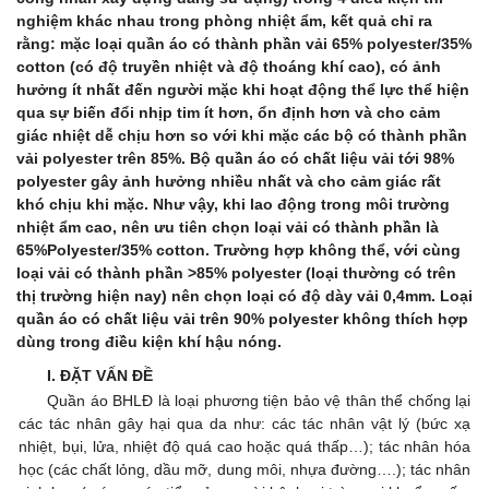
nghiệm khác nhau trong phòng nhiệt ẩm, kết quả chỉ ra
rằng: mặc loại quần áo có thành phần vải 65% polyester/35%
cotton (có độ truyền nhiệt và độ thoáng khí cao), có ảnh
hưởng ít nhất đến người mặc khi hoạt động thể lực thể hiện
qua sự biến đổi nhịp tim ít hơn, ổn định hơn và cho cảm
giác nhiệt dễ chịu hơn so với khi mặc các bộ có thành phần
vải polyester trên 85%. Bộ quần áo có chất liệu vải tới 98%
polyester gây ảnh hưởng nhiều nhất và cho cảm giác rất
khó chịu khi mặc. Như vậy, khi lao động trong môi trường
nhiệt ẩm cao, nên ưu tiên chọn loại vải có thành phần là
65%Polyester/35% cotton. Trường hợp không thể, với cùng
loại vải có thành phần >85% polyester (loại thường có trên
thị trường hiện nay) nên chọn loại có độ dày vải 0,4mm. Loại
quần áo có chất liệu vải trên 90% polyester không thích hợp
dùng trong điều kiện khí hậu nóng.
I.
ĐẶT VẤN ĐỀ
Quần áo BHLĐ là loại phương tiện bảo vệ thân thể chống lại
các tác nhân gây hại qua da như: các tác nhân vật lý (bức xạ
nhiệt, bụi, lửa, nhiệt độ quá cao hoặc quá thấp…); tác nhân hóa
học (các chất lỏng, dầu mỡ, dung môi, nhựa đường….); tác nhân