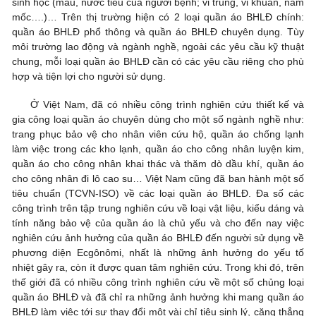
sinh học (máu, nước tiểu của người bệnh; vi trùng, vi khuẩn, nấm
mốc….)… Trên thị trường hiện có 2 loại quần áo BHLĐ chính:
quần áo BHLĐ phổ thông và quần áo BHLĐ chuyên dụng. Tùy
môi trường lao động và ngành nghề, ngoài các yêu cầu kỹ thuật
chung, mỗi loại quần áo BHLĐ cần có các yêu cầu riêng cho phù
hợp và tiện lợi cho người sử dụng.
Ở Việt Nam, đã có nhiều công trình nghiên cứu thiết kế và
gia công loại quần áo chuyên dùng cho một số ngành nghề như:
trang phục bảo vệ cho nhân viên cứu hộ, quần áo chống lạnh
làm việc trong các kho lạnh, quần áo cho công nhân luyện kim,
quần áo cho công nhân khai thác và thăm dò dầu khí, quần áo
cho công nhân đi lô cao su… Việt Nam cũng đã ban hành một số
tiêu chuẩn (TCVN-ISO) về các loại quần áo BHLĐ. Đa số các
công trình trên tập trung nghiên cứu về loại vật liệu, kiểu dáng và
tính năng bảo vệ của quần áo là chủ yếu và cho đến nay việc
nghiên cứu ảnh hưởng của quần áo BHLĐ đến người sử dụng về
phương diện Ecgônômi, nhất là những ảnh hưởng do yếu tố
nhiệt gây ra, còn ít được quan tâm nghiên cứu. Trong khi đó, trên
thế giới đã có nhiều công trình nghiên cứu về một số chủng loại
quần áo BHLĐ và đã chỉ ra những ảnh hưởng khi mang quần áo
BHLĐ làm việc tới sự thay đổi một vài chỉ tiêu sinh lý, căng thẳng