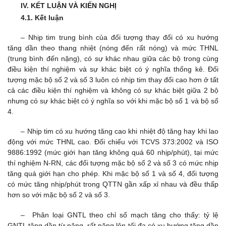
IV. KẾT LUẬN VÀ KIẾN NGHỊ
4.1. Kết luận
– Nhịp tim trung bình của đối tượng thay đổi có xu hướng
tăng dần theo thang nhiệt (nóng đến rất nóng) và mức THNL
(trung bình đến nặng), có sự khác nhau giữa các bộ trong cùng
điều kiện thí nghiệm và sự khác biệt có ý nghĩa thống kê. Đối
tượng mặc bộ số 2 và số 3 luôn có nhịp tim thay đổi cao hơn ở tất
cả các điều kiện thí nghiệm và không có sự khác biệt giữa 2 bộ
nhưng có sự khác biệt có ý nghĩa so với khi mặc bộ số 1 và bộ số
4.
– Nhịp tim có xu hướng tăng cao khi nhiệt độ tăng hay khi lao
động với mức THNL cao. Đối chiếu với TCVS 373:2002 và ISO
9886:1992 (mức giới hạn tăng không quá 60 nhịp/phút), tại mức
thí nghiệm N-RN, các đối tượng mặc bộ số 2 và số 3 có mức nhịp
tăng quá giới hạn cho phép. Khi mặc bộ số 1 và số 4, đối tượng
có mức tăng nhịp/phút trong QTTN gần xấp xỉ nhau và đều thấp
hơn so với mặc bộ số 2 và số 3.
– Phân loại GNTL theo chỉ số mạch tăng cho thấy: tỷ lệ
GNTL tăng dần từ nặng, rất nặng lên tối đa có xu hướng tăng dần