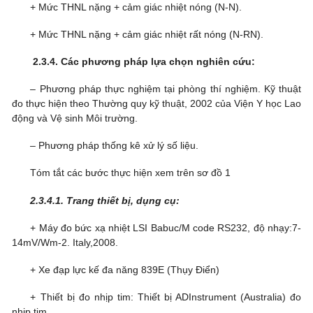
+ Mức THNL nặng + cảm giác nhiệt nóng (N-N).
+ Mức THNL nặng + cảm giác nhiệt rất nóng (N-RN).
2.3.4. Các phương pháp lựa chọn nghiên cứu:
– Phương pháp thực nghiệm tại phòng thí nghiệm. Kỹ thuật
đo thực hiện theo Thường quy kỹ thuật, 2002 của Viện Y học Lao
động và Vệ sinh Môi trường.
– Phương pháp thống kê xử lý số liệu.
Tóm tắt các bước thực hiện xem trên sơ đồ 1
2.3.4.1. Trang thiết bị, dụng cụ:
+ Máy đo bức xạ nhiệt LSI Babuc/M code RS232, độ nhạy:7-
14mV/Wm-2. Italy,2008.
+ Xe đạp lực kế đa năng 839E (Thụy Điển)
+ Thiết bị đo nhịp tim: Thiết bị ADInstrument (Australia) đo
nhịp tim