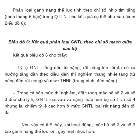
Phân loại gánh nặng thể lực tính theo chỉ số nhịp tim tăng
(theo thang 6 bậc) trong QTTN cho kết quả cụ thể như sau (xem
Biểu đồ 6):
Biểu đồ 6: Kết quả phân loại GNTL theo chỉ số mạch giữa
các bộ
Kết quả biểu đồ 6 cho thấy:
– Tỷ lệ GNTL tăng dần từ nặng, rất nặng lên tối đa có xu
hướng tăng dần theo điều kiện thí nghiệm thang nhiệt tăng (từ
nóng đến rất nóng) và mức THNL (trung bình đến nặng).
– Trong cả bốn mức thí nghiệm, đối tượng mặc bộ số 2 và số
3 đều cho tỷ lệ GNTL loại vừa và nặng thấp hơn bộ số 1 và số 4
nhưng lại chiếm tỷ lệ cao hơn ở mức GNTL loại rất nặng đến tối
đa.
Như vậy có thể thấy, khi hoạt động, mặc bộ số 2 và số 3
tạo gánh nặng thể lực lớn, gây mệt nhọc hơn.