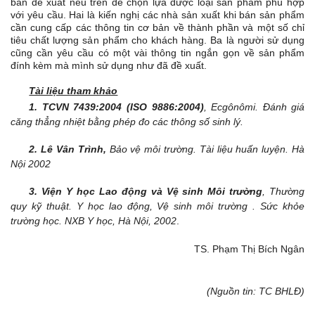
bản đề xuất nêu trên để chọn lựa được loại sản phẩm phù hợp
với yêu cầu. Hai là kiến nghị các nhà sản xuất khi bán sản phẩm
cần cung cấp các thông tin cơ bản về thành phần và một số chỉ
tiêu chất lượng sản phẩm cho khách hàng. Ba là người sử dụng
cũng cần yêu cầu có một vài thông tin ngắn gọn về sản phẩm
đính kèm mà mình sử dụng như đã đề xuất.
Tài liệu tham khảo
1.
TCVN 7439:2004
(ISO 9886:2004)
, Ecgônômi. Đánh giá
căng thẳng nhiệt bằng phép đo các thông số sinh lý.
2.
Lê Vân Trình,
Bảo vệ môi trường. Tài liệu huấn luyện. Hà
Nội 2002
3. Viện Y học Lao động và Vệ sinh Môi trường
, Thường
quy kỹ thuật. Y học lao động, Vệ sinh môi trường . Sức khỏe
trường học. NXB Y học, Hà Nội, 2002
.
TS. Phạm Thị Bích Ngân
(Nguồn tin: TC BHLĐ)