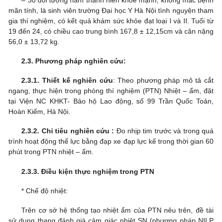
mãn tính, là sinh viên trường Đại học Y Hà Nội tình nguyện tham
gia thí nghiệm, có kết quả khám sức khỏe đạt loại I và II. Tuổi từ
19 đến 24, có chiều cao trung bình 167,8 ± 12,15cm và cân nặng
56,0 ± 13,72 kg.
2.3. Phương pháp nghiên cứu:
2.3.1. Thiết kế nghiên cứu
: Theo phương pháp mô tả cắt
ngang, thực hiện trong phòng thí nghiệm (PTN) Nhiệt – ẩm, đặt
tại Viện NC KHKT- Bảo hộ Lao động, số 99 Trần Quốc Toản,
Hoàn Kiếm, Hà Nội.
2.3.2. Chỉ tiêu nghiên cứu :
Đo nhịp tim trước và trong quá
trình hoạt động thể lực bằng đạp xe đạp lực kế trong thời gian 60
phút trong PTN nhiệt – ẩm.
2.3.3. Điều kiện thực nghiệm trong PTN
* Chế độ nhiệt:
Trên cơ sở hệ thống tạo nhiệt ẩm của PTN nêu trên, đề tài
sử dụng thang đánh giá cảm giác nhiệt SN (phương pháp NILP