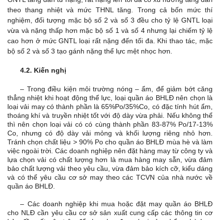
theo thang nhiệt và mức THNL tăng. Trong cả bốn mức thí
nghiệm, đối tượng mặc bộ số 2 và số 3 đều cho tỷ lệ GNTL loại
vừa và nặng thấp hơn mặc bộ số 1 và số 4 nhưng lại chiếm tỷ lệ
cao hơn ở mức GNTL loại rất nặng đến tối đa. Khi thao tác, mặc
bộ số 2 và số 3 tạo gánh nặng thể lực mệt nhọc hơn.
4.2. Kiến nghị
– Trong điều kiện môi trường nóng – ẩm, để giảm bớt căng
thẳng nhiệt khi hoạt động thể lực, loại quần áo BHLĐ nên chọn là
loại vải may có thành phần là 65%Po/35%Co, có đặc tính hút ẩm,
thoáng khí và truyền nhiệt tốt với độ dày vừa phải. Nếu không thể
thì nên chọn loại vải có có cùng thành phần 83-87% Po/17-13%
Co, nhưng có độ dày vải mỏng và khối lượng riêng nhỏ hơn.
Tránh chọn chất liệu > 90% Po cho quần áo BHLĐ mùa hè và làm
việc ngoài trời. Các doanh nghiệp nên đặt hàng may từ công ty và
lựa chọn vải có chất lượng hơn là mua hàng may sẵn, vừa đảm
bảo chất lượng vải theo yêu cầu, vừa đảm bảo kích cỡ, kiểu dáng
và có thể yêu cầu cơ sở may theo các TCVN của nhà nước về
quần áo BHLĐ.
– Các doanh nghiệp khi mua hoặc đặt may quần áo BHLĐ
cho NLĐ cần yêu cầu cơ sở sản xuất cung cấp các thông tin cơ