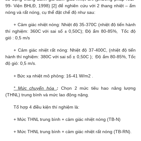
99- Viện BHLĐ, 1998) [2] để nghiên cứu với 2 thang nhiệt – ẩm
nóng và rất nóng, cụ thể đặt chế độ như sau:
+ Cảm giác nhiệt nóng: Nhiệt độ 35-370C (nhiệt độ tiến hành
thí nghiệm: 360C với sai số ± 0,50C); Độ ẩm 80-85%, Tốc độ
gió : 0,5 m/s
+ Cảm giác nhiệt rất nóng: Nhiệt độ 37-400C, (nhiệt độ tiến
hành thí nghiệm: 380C với sai số ± 0,50C ); Độ ẩm 80-85%, Tốc
độ gió: 0,5 m/s.
+ Bức xạ nhiệt mô phỏng: 16-41 W/m2 .
* Mức chuyển hóa
:
Chọn 2 mức tiêu hao năng lượng
(THNL)
trung bình và mức lao động nặng.
Tổ hợp 4 điều kiện thí nghiệm là:
+ Mức THNL trung bình + cảm giác nhiệt nóng (TB-N)
+ Mức THNL trung bình + cảm giác nhiệt rất nóng (TB-RN).