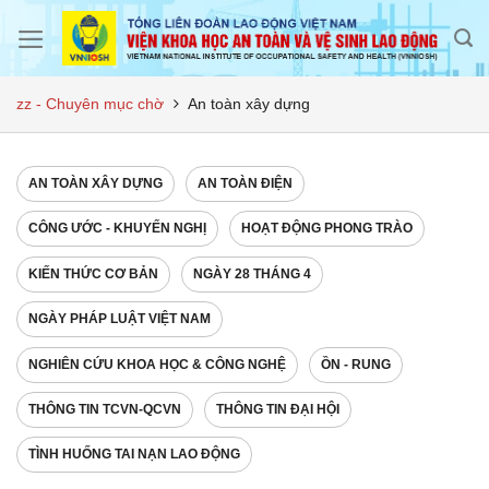
Skip
to
content
zz - Chuyên mục chờ
An toàn xây dựng
AN TOÀN XÂY DỰNG
AN TOÀN ĐIỆN
CÔNG ƯỚC - KHUYẾN NGHỊ
HOẠT ĐỘNG PHONG TRÀO
KIẾN THỨC CƠ BẢN
NGÀY 28 THÁNG 4
NGÀY PHÁP LUẬT VIỆT NAM
NGHIÊN CỨU KHOA HỌC & CÔNG NGHỆ
ỒN - RUNG
THÔNG TIN TCVN-QCVN
THÔNG TIN ĐẠI HỘI
TÌNH HUỐNG TAI NẠN LAO ĐỘNG