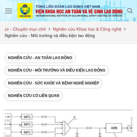
Skip
to
content
zz - Chuyên mục chờ
Nghiên cứu Khoa học & Công nghệ
Nghiên cứu - Môi trường và điều kiện lao động
NGHIÊN CỨU - AN TOÀN LAO ĐỘNG
NGHIÊN CỨU - MÔI TRƯỜNG VÀ ĐIỀU KIỆN LAO ĐỘNG
NGHIÊN CỨU - SỨC KHỎE VÀ BỆNH NGHỀ NGHIỆP
NGHIÊN CỨU CÓ LIÊN QUAN