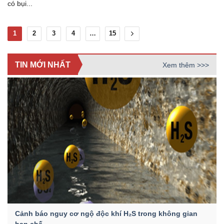
có bụi...
1
2
3
4
…
15
TIN MỚI NHẤT
Xem thêm >>>
Cảnh báo nguy cơ ngộ độc khí H₂S trong không gian