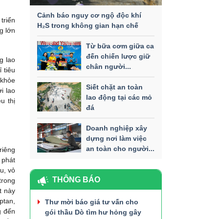
Cảnh báo nguy cơ ngộ độc khí
triển
H₂S trong không gian hạn chế
g lớn
Từ bữa cơm giữa ca
đến chiến lược giữ
g lao
chân người...
 tiêu
 khỏe
Siết chặt an toàn
i lao
lao động tại các mỏ
u thị
đá
Doanh nghiệp xây
dựng nơi làm việc
an toàn cho người...
riêng
 phát
u, vỏ
THÔNG BÁO
trong
t này
ptan,
Thư mời báo giá tư vấn cho
g đến
gói thầu Dò tìm hư hỏng gây