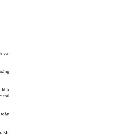
h với
 bằng
h khử
c thủ
 toàn
. Khi