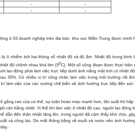
ao động ở 03 doanh nghiệp trên địa bàn khu vực Miền Trung được minh 
c bị ô nhiễm bởi hai thông số nhiệt độ và độ ẩm. Nhiệt độ trung bình 
0
, nhiệt độ chênh nhau khá lớn (9
C). Một số công đoạn được thực hiện 
ười lao động phải làm việc trực tiếp dưới ánh nắng mặt trời có nhiệt độ
u 30%. Có nhiều vị trí công nhân làm việc trong môi trường rất ẩm
ị trí làm việc của các xưởng chế biến sẽ ảnh hưởng trực tiếp đến sức
 cố gắng cao của cơ thể, sự tuần hoàn máu mạnh hơn, tần suất hô hấp 
giữ cân bằng nhiệt. Vi thế khi làm việc ở nhiệt độ cao, người lao động b
hể dẫn đến thân nhiệt tăng lên, trong người đã cảm thấy khó chịu, gâ
 xuất và công tác. Do mất thăng bằng về muối và nước nên ảnh hưởn
 dày.·