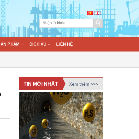
BẢN PHẨM
DỊCH VỤ
LIÊN HỆ
TIN MỚI NHẤT
Xem thêm >>>
ở