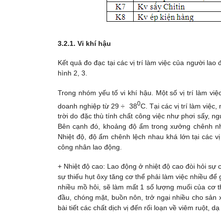
3.2.1. Vi khí hậu
Kết quả đo đạc tại các vị trí làm việc của người l
hình 2, 3.
Trong nhóm yếu tố vi khí hậu. Một số vị trí làm việ
0
doanh nghiệp từ 29 ÷ 38
C. Tại các vị trí làm việc
trời do đặc thù tính chất công việc như phơi sấy, ng
Bên cạnh đó, khoảng độ ẩm trong xưởng chênh nha
Nhiệt độ, độ ẩm chênh lệch nhau khá lớn tại các v
công nhân lao động.
+ Nhiệt độ cao: Lao động ở nhiệt độ cao đòi hỏi sự
sự thiếu hụt ôxy tăng cơ thể phải làm việc nhiều để 
nhiều mồ hôi, sẽ làm mất 1 số lượng muối của cơ t
đầu, chóng mặt, buồn nôn, trở ngại nhiều cho sản
bài tiết các chất dịch vị đến rối loạn về viêm ruột, dạ