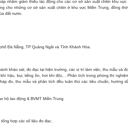
háp nhằm giảm thiểu tác động cho các cơ sở sản xuất chitin khu vực
ụng cho những cơ sở sản xuất chitin ở khu vực Miền Trung, đồng thờ
ủa đất nước.
nh phố Đà Nẵng, TP Quảng Ngãi và Tỉnh Khánh Hòa.
nh khảo sát, đo đạc tại hiện trường, các vị trí làm việc, thu mẫu và đo
 khí hậu, bụi, tiếng ồn, hơi khí độc,…Phân tích trong phòng thí nghiệ
háp đo, thu mẫu và phân tích đều tuân thủ các tiêu chuẩn, hướng d
Bảo hộ lao động & BVMT Miền Trung
 tổng hợp các số liệu đo đạc..