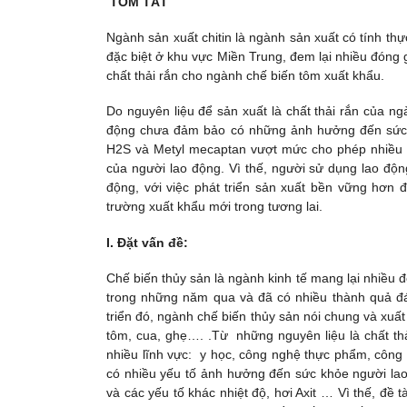
TÓM TẮT
Ngành sản xuất chitin là ngành sản xuất có tính th
đặc biệt ở khu vực Miền Trung, đem lại nhiều đóng
chất thải rắn cho ngành chế biến tôm xuất khẩu.
Do nguyên liệu để sản xuất là chất thải rắn của n
động chưa đảm bảo có những ảnh hưởng đến sức kh
H2S và Metyl mecaptan vượt mức cho phép nhiều l
của người lao động. Vì thế, người sử dụng lao độn
động, với việc phát triển sản xuất bền vững hơn 
trường xuất khẩu mới trong tương lai.
I. Đặt vấn đề:
Chế biến thủy sản là ngành kinh tế mang lại nhiều đ
trong những năm qua và đã có nhiều thành quả đán
triển đó, ngành chế biến thủy sản nói chung và xuất 
tôm, cua, ghẹ…. .Từ những nguyên liệu là chất th
nhiều lĩnh vực: y học, công nghệ thực phẩm, công 
có nhiều yếu tố ảnh hưởng đến sức khỏe người lao
và các yếu tố khác nhiệt độ, hơi Axit … Vì thế, đề