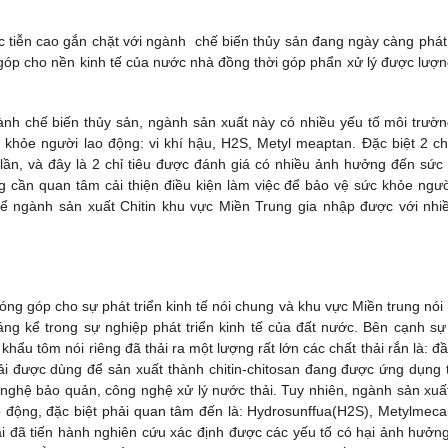
ực tiễn cao gắn chặt với ngành chế biến thủy sản đang ngày càng phát 
 góp cho nền kinh tế của nước nhà đồng thời góp phẩn xử lý được lượn
gành chế biến thủy sản, ngành sản xuất này có nhiều yếu tố môi trườn
ỏe người lao động: vi khí hậu, H2S, Metyl meaptan. Đặc biệt 2 chỉ
ần, và đây là 2 chỉ tiêu được đánh giá có nhiều ảnh hưởng đến sức
g cần quan tâm cải thiện điều kiện làm việc để bảo vệ sức khỏe ngườ
để ngành sản xuất Chitin khu vực Miền Trung gia nhập được với nhiề
óng góp cho sự phát triển kinh tế nói chung và khu vực Miền trung nói 
g kể trong sự nghiệp phát triển kinh tế của đất nước. Bên cạnh sự
khẩu tôm nói riêng đã thải ra một lượng rất lớn các chất thải rắn là: đầ
ải được dùng để sản xuất thành chitin-chitosan đang được ứng dụng 
nghệ bảo quản, công nghệ xử lý nước thải. Tuy nhiên, ngành sản xuấ
 động, đặc biệt phải quan tâm đến là: Hydrosunffua(H2S), Metylmeca
 tài đã tiến hành nghiên cứu xác định được các yếu tố có hại ảnh hưởn