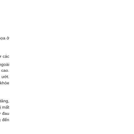
họa ở
ở các
ngoài
 cao.
 ướt.
 khỏe
tăng,
ị mất
y đau
g đến