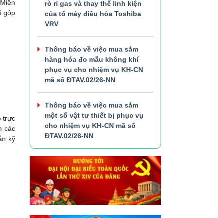
 Miền
rò rỉ gas và thay thế linh kiện
i góp
của tổ máy điều hòa Toshiba
VRV
Thông báo về việc mua sắm
hàng hóa đo mẫu không khí
phục vụ cho nhiệm vụ KH-CN
mã số ĐTAV.02/26-NN
Thông báo về việc mua sắm
một số vật tư thiết bị phục vụ
 trực
cho nhiệm vụ KH-CN mã số
m các
ĐTAV.02/26-NN
ẫn kỹ