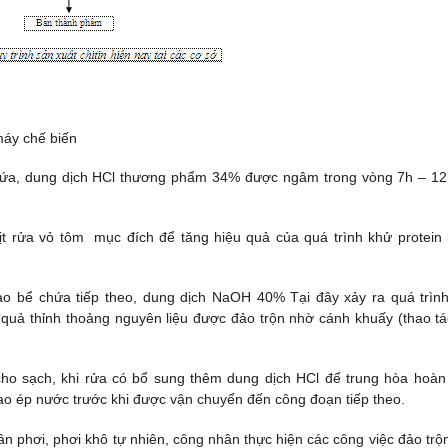
máy chế biến
hứa, dung dịch HCl thương phẩm 34% được ngâm trong vòng 7h – 12
xịt rửa vỏ tôm mục đích để tăng hiệu quả của quá trình khử protein
o bể chứa tiếp theo, dung dịch NaOH 40% Tại đây xảy ra quá trìn
quả thỉnh thoảng nguyên liệu được đảo trộn nhờ cánh khuấy (thao tá
ho sạch, khi rửa có bổ sung thêm dung dịch HCl để trung hòa hoàn
bao ép nước trước khi được vận chuyển đến công đoạn tiếp theo.
phơi, phơi khô tự nhiên, công nhân thực hiện các công việc đảo trộn