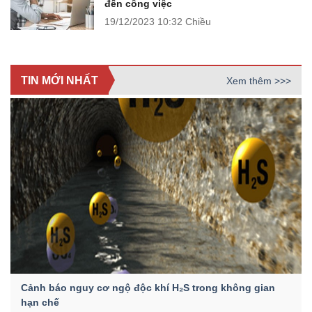
đến công việc
19/12/2023
10:32 Chiều
TIN MỚI NHẤT
Xem thêm >>>
Cảnh báo nguy cơ ngộ độc khí H₂S trong không gian
hạn chế