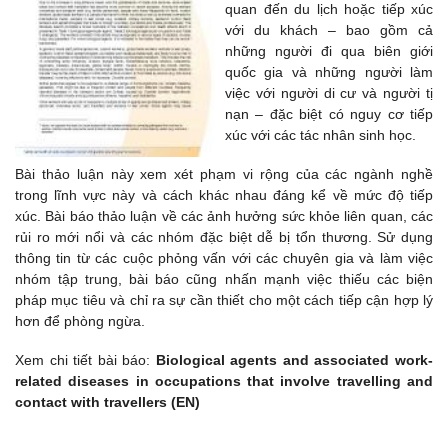
quan đến du lịch hoặc tiếp xúc
với du khách – bao gồm cả
những người đi qua biên giới
quốc gia và những người làm
việc với người di cư và người tị
nạn – đặc biệt có nguy cơ tiếp
xúc với các tác nhân sinh học.
Bài thảo luận này xem xét phạm vi rộng của các ngành nghề
trong lĩnh vực này và cách khác nhau đáng kể về mức độ tiếp
xúc. Bài báo thảo luận về các ảnh hưởng sức khỏe liên quan, các
rủi ro mới nổi và các nhóm đặc biệt dễ bị tổn thương.
Sử dụng
thông tin từ các cuộc phỏng vấn với các chuyên gia và
làm việc
nhóm tập trung, bài báo cũng nhấn mạnh việc thiếu các biện
pháp mục tiêu và chỉ ra sự cần thiết cho một cách tiếp cận hợp lý
hơn để phòng ngừa.
Xem chi tiết bài báo:
Biological agents and associated work-
related diseases in occupations that involve travelling and
contact with travellers (EN)