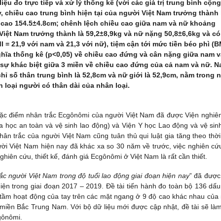
ệu đo trực tiếp và xử lý thống kê (với các giá trị trung bình cộng
y, chiều cao trung bình hiện tại của người Việt Nam trưởng thành 
 cao 154.5±4.8cm; chênh lệch chiều cao giữa nam và nữ khoảng
iệt Nam trưởng thành là 59,2±8,9kg và nữ nặng 50,8±6,6kg và có
 = 21,9 với nam và 21,3 với nữ), tiệm cận tới mức tiền béo phì (B
 nghĩa thống kê (p<0,05) về chiều cao đứng và cân nặng giữa nam 
ó sự khác biệt giữa 3 miền về chiều cao đứng của cả nam và nữ. 
chỉ số thân trung bình là 52,8cm và nữ giới là 52,9cm, nằm trong
n loại người có thân dài của nhân loại.
 đặc điểm nhân trắc Ecgônômi của người Việt Nam đã được Viện nghiê
 học an toàn và vệ sinh lao động) và Viện Y học Lao động và vệ sin
ân trắc của người Việt Nam cũng tuân thủ qui luật gia tăng theo thời
ười Việt Nam hiện nay đã khác xa so 30 năm về trước, việc nghiên cứ
hiên cứu, thiết kế, đánh giá Ecgônômi ở Việt Nam là rất cần thiết.
ắc người Việt Nam trong độ tuổi lao động giai đoạn hiện nay
” đã được
hiện trong giai đoạn 2017 – 2019. Đề tài tiến hành đo toàn bộ 136 dấu
 tầm hoạt động của tay trên các mặt ngang ở 9 độ cao khác nhau của
miền Bắc Trung Nam. Với bộ dữ liệu mới được cập nhật, đề tài sẽ là
cgônômi.