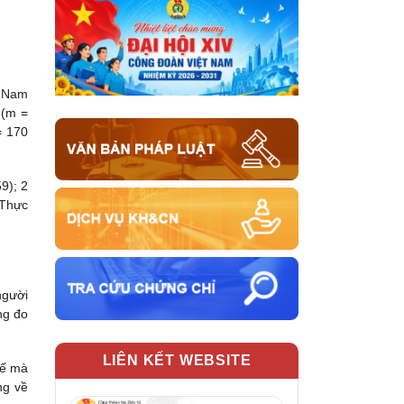
t Nam
 (m =
= 170
9); 2
 Thực
người
ng đo
LIÊN KẾT WEBSITE
hế mà
ng về