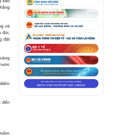
g sao
thẳng
ng và
 đùi,
g đặt
hoảng
thước
 điểm
c đến
n mềm