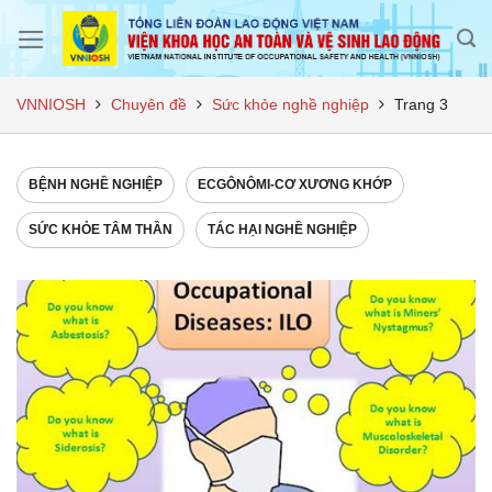
Skip
to
content
VNNIOSH
Chuyên đề
Sức khỏe nghề nghiệp
Trang 3
BỆNH NGHỀ NGHIỆP
ECGÔNÔMI-CƠ XƯƠNG KHỚP
SỨC KHỎE TÂM THẦN
TÁC HẠI NGHỀ NGHIỆP