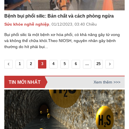
Bệnh bụi phổi silic: Bản chất và cách phòng ngừa
Sức khỏe nghề nghiệp
,
01/12/2023,
03:40 Chiều
Bụi phổi silic là một bệnh xơ hóa phổi, có khả năng gây tử vong
và không thể chữa khỏi.Theo NIOSH, nguyên nhân gây bệnh
thường do hít phải bụi...
1
2
3
4
5
6
…
25
TIN MỚI NHẤT
Xem thêm >>>